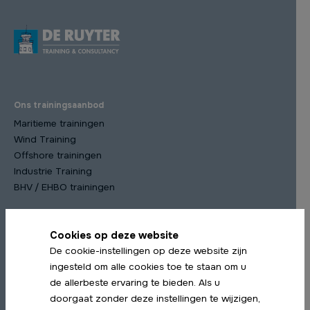
Ons trainingsaanbod
Maritieme trainingen
Wind Training
Offshore trainingen
Industrie Training
BHV / EHBO trainingen
Cookies op deze website
Meest gekozen trainingen
De cookie-instellingen op deze website zijn
STCW Scheepsmanagement cursus
ingesteld om alle cookies toe te staan om u
STCW Medische Training
de allerbeste ervaring te bieden. Als u
STCW Profiency in Survival Craft Herhaling
doorgaat zonder deze instellingen te wijzigen,