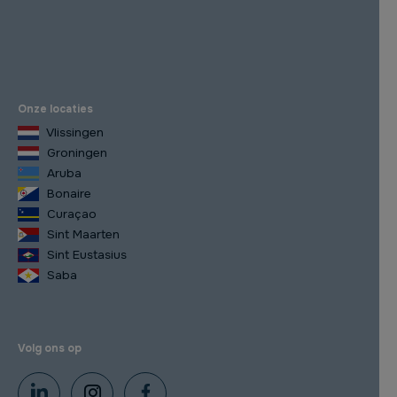
Onze locaties
Vlissingen
Groningen
Aruba
Bonaire
Curaçao
Sint Maarten
Sint Eustasius
Saba
Volg ons op