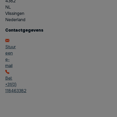
4382
NL
Vlissingen
Nederland
Contactgegevens
Stuur
een
e-
mail
Bel:
+31(0)
118463382
Praktische
informatie