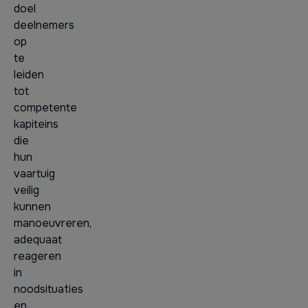
doel
deelnemers
op
te
leiden
tot
competente
kapiteins
die
hun
vaartuig
veilig
kunnen
manoeuvreren,
adequaat
reageren
in
noodsituaties
en