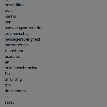
beschikken
over
kennis
van
aanvaringspreventie,
zeemanschap,
passagiersveiligheid,
meteorologie,
technische
aspecten
en
milieubescherming.
Na
afronding
zijn
deelnemers
in
staat