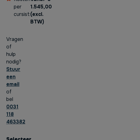
per
1.545,00
cursist:
(excl.
BTW)
Vragen
of
hulp
nodig?
Stuur
een
email
of
bel
0031
118
463382
Selecteer