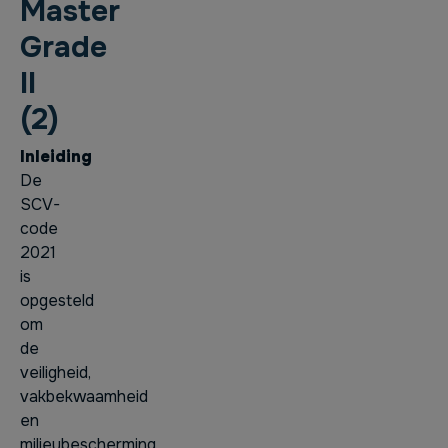
Master
Grade
II
(2)
Inleiding
De
SCV-
code
2021
is
opgesteld
om
de
veiligheid,
vakbekwaamheid
en
milieubescherming