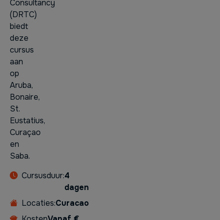
Consultancy
(DRTC)
biedt
deze
cursus
aan
op
Aruba,
Bonaire,
St.
Eustatius,
Curaçao
en
Saba.
Cursusduur:
4
dagen
Locaties:
Curacao
Kosten
Vanaf €