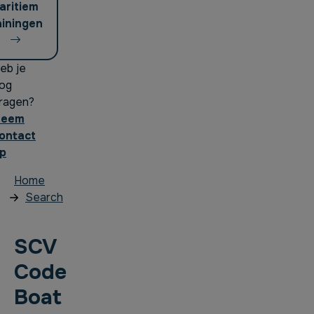
aritiem
ainingen
eb je
og
ragen?
Neem
ontact
p
Home
Search
SCV
Code
Boat