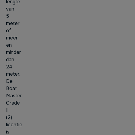
lengte
van
5
meter
of
meer
en
minder
dan
24
meter.
De
Boat
Master
Grade
II
(2)
licentie
is