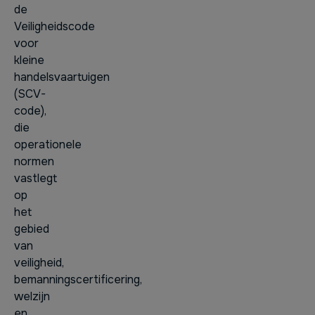
de
Veiligheidscode
voor
kleine
handelsvaartuigen
(SCV-
code),
die
operationele
normen
vastlegt
op
het
gebied
van
veiligheid,
bemanningscertificering,
welzijn
en