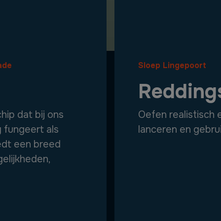
ade
Sloep Lingepoort
Redding
p dat bij ons
Oefen realistisch 
g fungeert als
lanceren en gebru
iedt een breed
elijkheden,