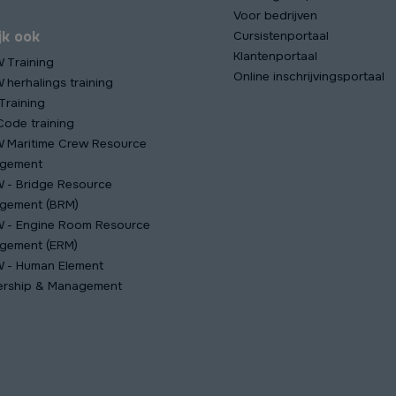
Voor bedrijven
jk ook
Cursistenportaal
Klantenportaal
 Training
Online inschrijvingsportaal
herhalings training
Training
ode training
 Maritime Crew Resource
gement
 - Bridge Resource
gement (BRM)
 - Engine Room Resource
gement (ERM)
 - Human Element
ership & Management