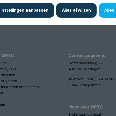
Instellingen aanpassen
Alles afwijzen
Alles
r DRTC
Contactgegevens
 Ons
Oosterhavenweg 22
en bij DRTC
4382NL Vlissingen
 diensten
Telefoon:
+31 (0)118 463 382
 projecten
E-mail:
drtc@drtc.nl
faciliteiten en diensten
ws
ies
Meer over DRTC
Trainingen op maat