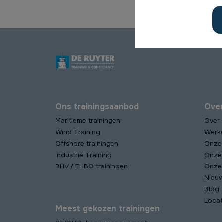
Ons trainingsaanbod
Ove
Maritieme trainingen
Over
Wind Training
Werk
Offshore trainingen
Onze
Industrie Training
Onze
BHV / EHBO trainingen
Onze 
Nieu
Blog
Locat
Meest gekozen trainingen