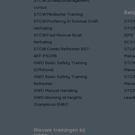
STCW Scheepsmanagement
cursus
Beki
STCW Medische Training
STCW Profiency in Survival Craft
STCW
Herhaling
STCW 
STCW Fast Rescue Boat
ISPS 
herhaling
SCV C
STCW Combi Refresher BST-
STCW
AFF-PSCRB
Mana
GWO Basic Safety Training
STCW
(Offshore)
Mana
GWO Basic Safety Training
STCW
Refresher
Mana
GWO Manual Handling
STCW
GWO Working at heights
Lead
Oranjekruis EHBO
Nieuwe trainingen bij