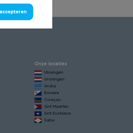
 accepteren
Onze locaties
Vlissingen
Groningen
Aruba
Bonaire
Curaçao
Sint Maarten
Sint Eustasius
Saba