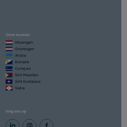
Onze locaties
Vlissingen
Groningen
Aruba
Bonaire
Curaçao
Sint Maarten
Sint Eustasius
Saba
Volg ons op