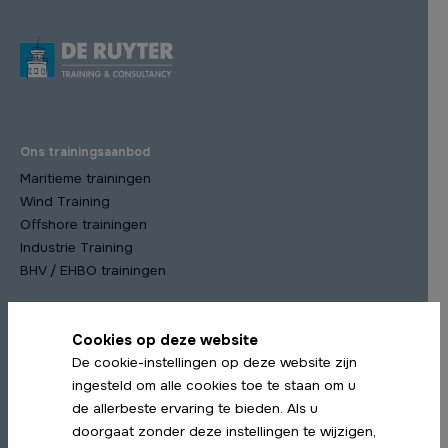
Ons trainingsaanbod
Maritieme trainingen
Wind Training
Offshore trainingen
Industrie Training
BHV / EHBO trainingen
Cookies op deze website
Meest gekozen trainingen
De cookie-instellingen op deze website zijn
STCW Scheepsmanagement cursus
ingesteld om alle cookies toe te staan om u
STCW Medische Training
de allerbeste ervaring te bieden. Als u
STCW Profiency in Survival Craft Herhaling
doorgaat zonder deze instellingen te wijzigen,