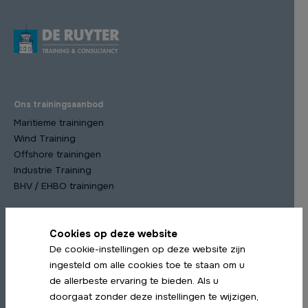
Ons trainingsaanbod
Maritieme trainingen
Wind Training
Offshore trainingen
Industrie Training
BHV / EHBO trainingen
Cookies op deze website
Meest gekozen trainingen
De cookie-instellingen op deze website zijn
STCW Scheepsmanagement cursus
ingesteld om alle cookies toe te staan om u
STCW Medische Training
de allerbeste ervaring te bieden. Als u
STCW Profiency in Survival Craft Herhaling
doorgaat zonder deze instellingen te wijzigen,