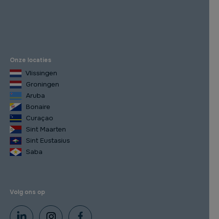
Onze locaties
Vlissingen
Groningen
Aruba
Bonaire
Curaçao
Sint Maarten
Sint Eustasius
Saba
Volg ons op