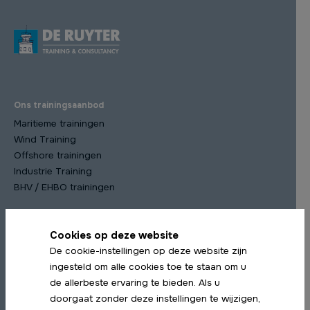
Ons trainingsaanbod
Maritieme trainingen
Wind Training
Offshore trainingen
Industrie Training
BHV / EHBO trainingen
Cookies op deze website
Meest gekozen trainingen
De cookie-instellingen op deze website zijn
STCW Scheepsmanagement cursus
ingesteld om alle cookies toe te staan om u
STCW Medische Training
de allerbeste ervaring te bieden. Als u
STCW Profiency in Survival Craft Herhaling
doorgaat zonder deze instellingen te wijzigen,