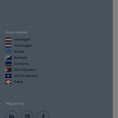
Onze locaties
Vlissingen
Groningen
Aruba
Bonaire
Curaçao
Sint Maarten
Sint Eustasius
Saba
Volg ons op