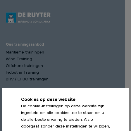
Ons trainingsaanbod
Maritieme trainingen
Wind Training
Offshore trainingen
Industrie Training
BHV / EHBO trainingen
Cookies op deze website
Meest gekozen trainingen
De cookie-instellingen op deze website zijn
STCW Scheepsmanagement cursus
ingesteld om alle cookies toe te staan om u
STCW Medische Training
de allerbeste ervaring te bieden. Als u
STCW Profiency in Survival Craft Herhaling
doorgaat zonder deze instellingen te wijzigen,