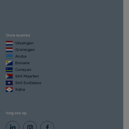
Onze locaties
Vlissingen
Groningen
Aruba
Bonaire
Curaçao
Sint Maarten
Sint Eustasius
Saba
Volg ons op