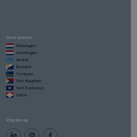
Onze locaties
Vlissingen
Groningen
Aruba
Bonaire
Curaçao
Sint Maarten
Sint Eustasius
Saba
Volg ons op