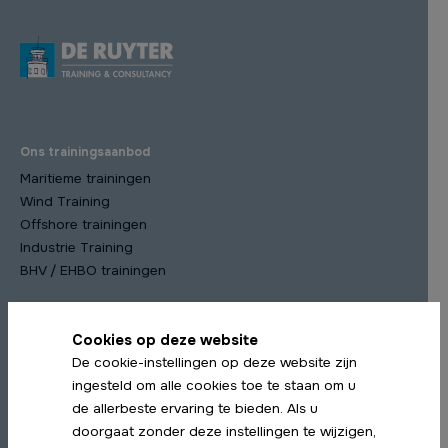
Ons trainingsaanbod
Maritieme trainingen
Wind Training
Offshore trainingen
Industrie Training
BHV / EHBO trainingen
Cookies op deze website
Meest gekozen trainingen
De cookie-instellingen op deze website zijn
STCW Scheepsmanagement cursus
ingesteld om alle cookies toe te staan om u
STCW Medische Training
de allerbeste ervaring te bieden. Als u
STCW Profiency in Survival Craft Herhaling
doorgaat zonder deze instellingen te wijzigen,