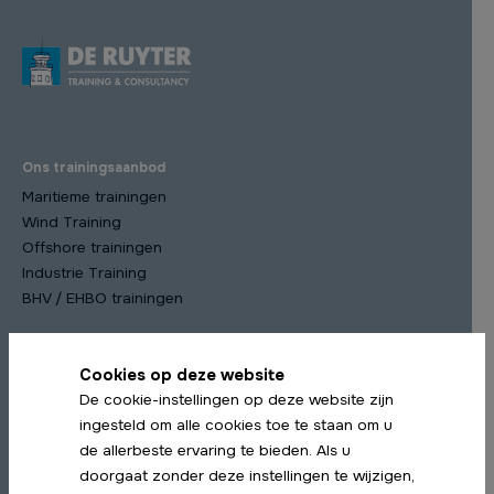
Ons trainingsaanbod
Maritieme trainingen
Wind Training
Offshore trainingen
Industrie Training
BHV / EHBO trainingen
Cookies op deze website
Meest gekozen trainingen
De cookie-instellingen op deze website zijn
STCW Scheepsmanagement cursus
ingesteld om alle cookies toe te staan om u
STCW Medische Training
de allerbeste ervaring te bieden. Als u
STCW Profiency in Survival Craft Herhaling
doorgaat zonder deze instellingen te wijzigen,