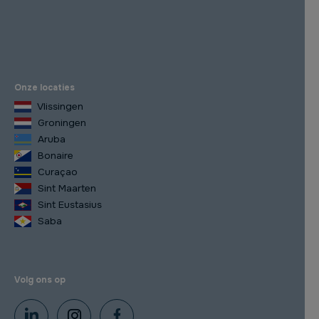
Onze locaties
Vlissingen
Groningen
Aruba
Bonaire
Curaçao
Sint Maarten
Sint Eustasius
Saba
Volg ons op