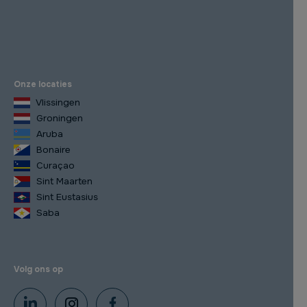
Onze locaties
Vlissingen
Groningen
Aruba
Bonaire
Curaçao
Sint Maarten
Sint Eustasius
Saba
Volg ons op