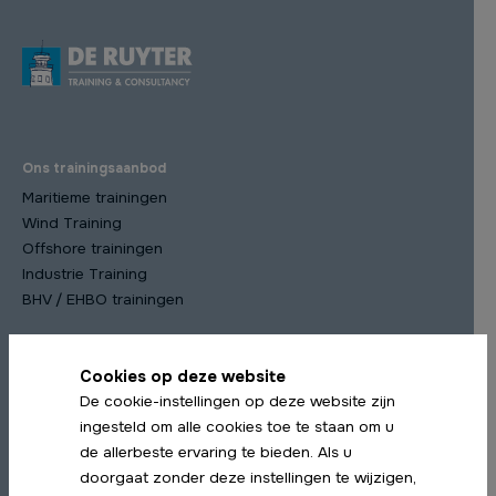
Ons trainingsaanbod
Maritieme trainingen
Wind Training
Offshore trainingen
Industrie Training
BHV / EHBO trainingen
Cookies op deze website
Meest gekozen trainingen
De cookie-instellingen op deze website zijn
STCW Scheepsmanagement cursus
ingesteld om alle cookies toe te staan om u
STCW Medische Training
de allerbeste ervaring te bieden. Als u
STCW Profiency in Survival Craft Herhaling
doorgaat zonder deze instellingen te wijzigen,