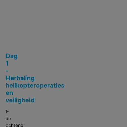
Dag 1 - Herhaling
helikopteroperaties
en veiligheid
Dag
1
-
Herhaling
helikopteroperaties
en
veiligheid
In
de
ochtend