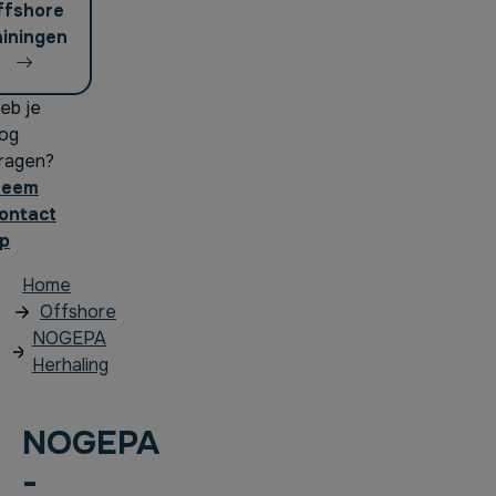
ffshore
ainingen
eb je
og
ragen?
Neem
ontact
p
Home
Offshore
NOGEPA
Herhaling
NOGEPA
-