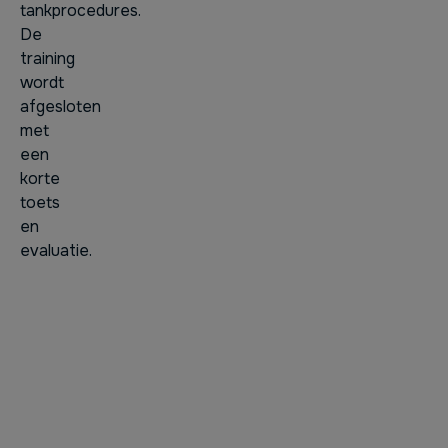
tankprocedures.
De
training
wordt
afgesloten
met
een
korte
toets
en
evaluatie.
Hoogwaardige faciliteiten 
Wij beschikken over de beste middelen en faciliteite