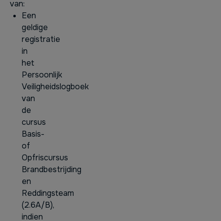
van:
Een
geldige
registratie
in
het
Persoonlijk
Veiligheidslogboek
van
de
cursus
Basis-
of
Opfriscursus
Brandbestrijding
en
Reddingsteam
(2.6A/B),
indien