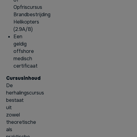
Opfriscursus
Brandbestrijding
Helikopters
(2.9A/B)
Een
geldig
offshore
medisch
certificaat
Cursusinhoud
De
herhalingscursus
bestaat
uit
zowel
theoretische
als
praktische