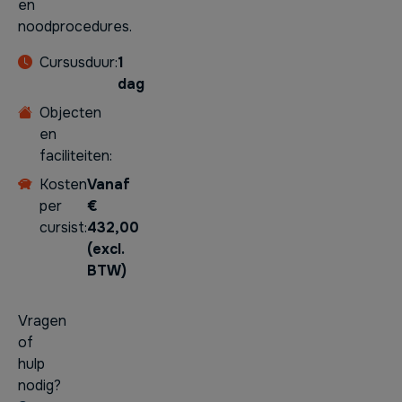
en
noodprocedures.
Cursusduur:
1
dag
Objecten
en
faciliteiten:
Kosten
Vanaf
per
€
cursist:
432,00
(excl.
BTW)
Vragen
of
hulp
nodig?