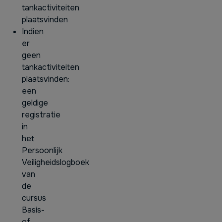
tankactiviteiten
plaatsvinden
Indien
er
geen
tankactiviteiten
plaatsvinden:
een
geldige
registratie
in
het
Persoonlijk
Veiligheidslogboek
van
de
cursus
Basis-
of