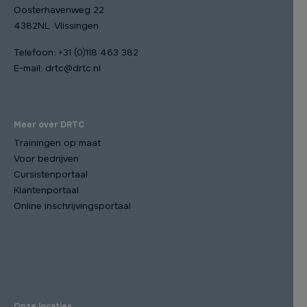
Oosterhavenweg 22
4382NL Vlissingen
Telefoon:
+31 (0)118 463 382
E-mail:
drtc@drtc.nl
Meer over DRTC
Trainingen op maat
Voor bedrijven
Cursistenportaal
Klantenportaal
Online inschrijvingsportaal
Onze locaties