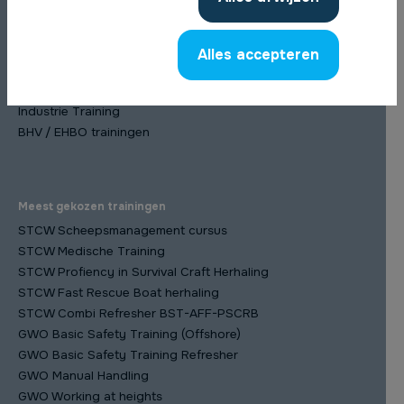
Ons trainingsaanbod
Maritieme trainingen
Alles accepteren
Wind Training
Offshore trainingen
Industrie Training
BHV / EHBO trainingen
Meest gekozen trainingen
STCW Scheepsmanagement cursus
STCW Medische Training
STCW Profiency in Survival Craft Herhaling
STCW Fast Rescue Boat herhaling
STCW Combi Refresher BST-AFF-PSCRB
GWO Basic Safety Training (Offshore)
GWO Basic Safety Training Refresher
GWO Manual Handling
GWO Working at heights