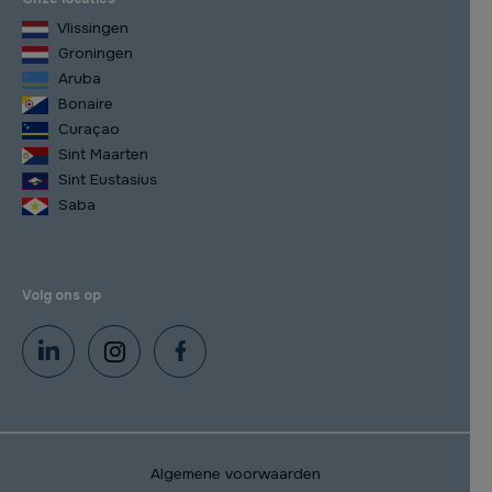
Vlissingen
Groningen
Aruba
Bonaire
Curaçao
Sint Maarten
Sint Eustasius
Saba
Volg ons op
Algemene voorwaarden