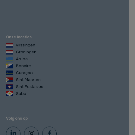
Onze locaties
Vlissingen
Groningen
Aruba
Bonaire
Curaçao
Sint Maarten
Sint Eustasius
Saba
Volg ons op