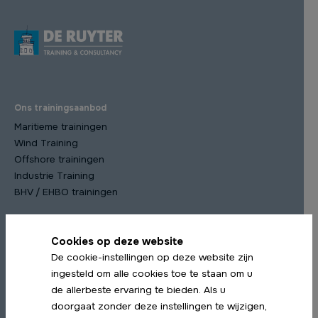
Ons trainingsaanbod
Maritieme trainingen
Wind Training
Offshore trainingen
Industrie Training
BHV / EHBO trainingen
Cookies op deze website
Meest gekozen trainingen
De cookie-instellingen op deze website zijn
STCW Scheepsmanagement cursus
ingesteld om alle cookies toe te staan om u
STCW Medische Training
de allerbeste ervaring te bieden. Als u
STCW Profiency in Survival Craft Herhaling
doorgaat zonder deze instellingen te wijzigen,