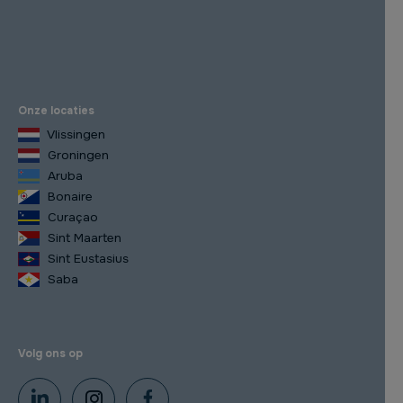
Onze locaties
Vlissingen
Groningen
Aruba
Bonaire
Curaçao
Sint Maarten
Sint Eustasius
Saba
Volg ons op