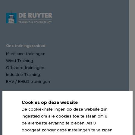
Ons trainingsaanbod
Maritieme trainingen
Wind Training
Offshore trainingen
Industrie Training
BHV / EHBO trainingen
Cookies op deze website
Meest gekozen trainingen
De cookie-instellingen op deze website zijn
STCW Scheepsmanagement cursus
ingesteld om alle cookies toe te staan om u
STCW Medische Training
de allerbeste ervaring te bieden. Als u
STCW Profiency in Survival Craft Herhaling
doorgaat zonder deze instellingen te wijzigen,