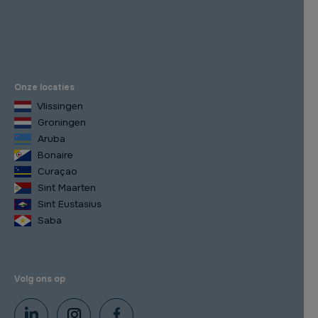
Onze locaties
Vlissingen
Groningen
Aruba
Bonaire
Curaçao
Sint Maarten
Sint Eustasius
Saba
Volg ons op