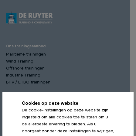
Ons trainingsaanbod
Maritieme trainingen
Wind Training
Offshore trainingen
Industrie Training
BHV / EHBO trainingen
Cookies op deze website
Meest gekozen trainingen
De cookie-instellingen op deze website zijn
STCW Scheepsmanagement cursus
ingesteld om alle cookies toe te staan om u
STCW Medische Training
de allerbeste ervaring te bieden. Als u
STCW Profiency in Survival Craft Herhaling
doorgaat zonder deze instellingen te wijzigen,