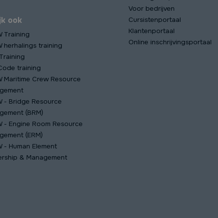
Voor bedrijven
jk ook
Cursistenportaal
Klantenportaal
 Training
Online inschrijvingsportaal
herhalings training
Training
ode training
 Maritime Crew Resource
gement
 - Bridge Resource
gement (BRM)
 - Engine Room Resource
gement (ERM)
 - Human Element
ership & Management