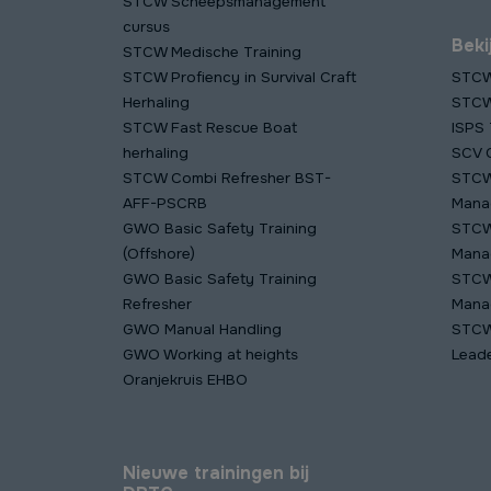
STCW Scheepsmanagement
cursus
Beki
STCW Medische Training
STCW Profiency in Survival Craft
STCW
Herhaling
STCW 
STCW Fast Rescue Boat
ISPS 
herhaling
SCV C
STCW Combi Refresher BST-
STCW
AFF-PSCRB
Mana
GWO Basic Safety Training
STCW
(Offshore)
Mana
GWO Basic Safety Training
STCW
Refresher
Mana
GWO Manual Handling
STCW
GWO Working at heights
Lead
Oranjekruis EHBO
Nieuwe trainingen bij