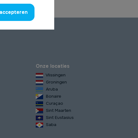
 accepteren
Onze locaties
Vlissingen
Groningen
Aruba
Bonaire
Curaçao
Sint Maarten
Sint Eustasius
Saba