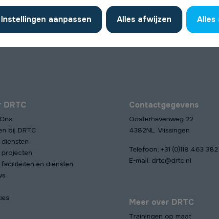
Instellingen aanpassen
Alles afwijzen
Alles
r DRTC
Contactgegevens
 Ons
Oosterhavenweg 22
en bij DRTC
4382NL Vlissingen
 diensten
Telefoon:
+31 (0)118 463 382
 projecten
E-mail:
drtc@drtc.nl
faciliteiten en diensten
ws
ies
Meer over DRTC
Trainingen op maat