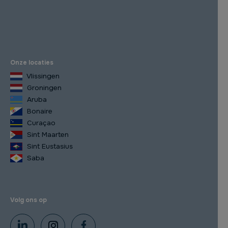
Onze locaties
Vlissingen
Groningen
Aruba
Bonaire
Curaçao
Sint Maarten
Sint Eustasius
Saba
Volg ons op