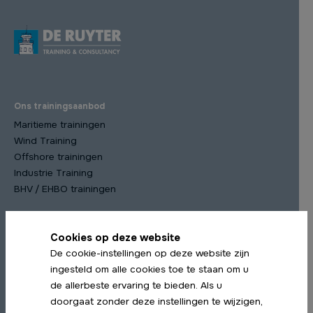
Ons trainingsaanbod
Maritieme trainingen
Wind Training
Offshore trainingen
Industrie Training
BHV / EHBO trainingen
Cookies op deze website
Meest gekozen trainingen
De cookie-instellingen op deze website zijn
STCW Scheepsmanagement cursus
ingesteld om alle cookies toe te staan om u
STCW Medische Training
de allerbeste ervaring te bieden. Als u
STCW Profiency in Survival Craft Herhaling
doorgaat zonder deze instellingen te wijzigen,