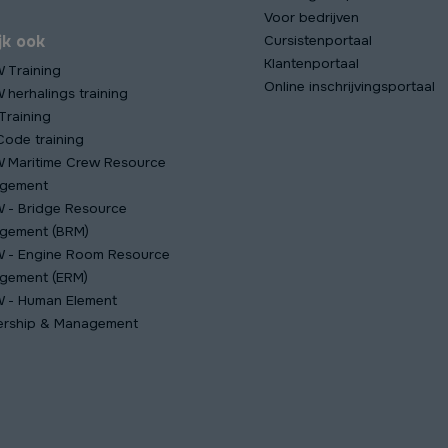
Voor bedrijven
jk ook
Cursistenportaal
Klantenportaal
 Training
Online inschrijvingsportaal
herhalings training
Training
ode training
 Maritime Crew Resource
gement
 - Bridge Resource
gement (BRM)
 - Engine Room Resource
gement (ERM)
 - Human Element
ership & Management