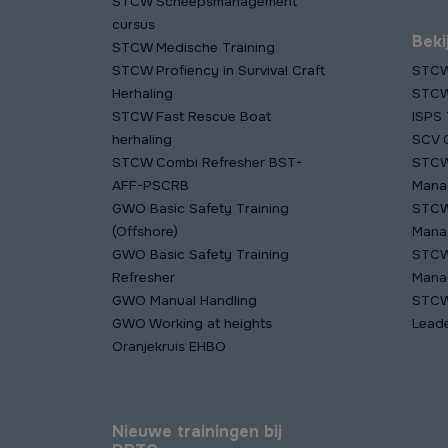
STCW Scheepsmanagement
cursus
Beki
STCW Medische Training
STCW Profiency in Survival Craft
STCW
Herhaling
STCW 
STCW Fast Rescue Boat
ISPS 
herhaling
SCV C
STCW Combi Refresher BST-
STCW
AFF-PSCRB
Mana
GWO Basic Safety Training
STCW
(Offshore)
Mana
GWO Basic Safety Training
STCW
Refresher
Mana
GWO Manual Handling
STCW
GWO Working at heights
Lead
Oranjekruis EHBO
Nieuwe trainingen bij