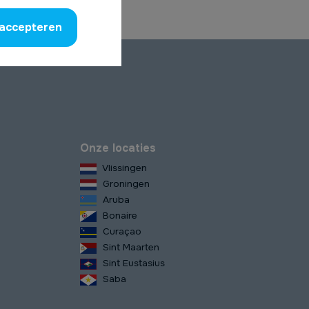
 accepteren
Onze locaties
Vlissingen
Groningen
Aruba
Bonaire
Curaçao
Sint Maarten
Sint Eustasius
Saba