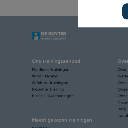
Ons trainingsaanbod
Ove
Maritieme trainingen
Over
Wind Training
Werk
Offshore trainingen
Onze
Industrie Training
Onze
BHV / EHBO trainingen
Onze 
Nieu
Blog
Locat
Meest gekozen trainingen