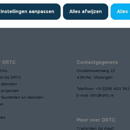
Instellingen aanpassen
Alles afwijzen
Alles
r DRTC
Contactgegevens
 Ons
Oosterhavenweg 22
en bij DRTC
4382NL Vlissingen
 diensten
Telefoon:
+31 (0)118 463 382
 projecten
E-mail:
drtc@drtc.nl
faciliteiten en diensten
ws
ies
Meer over DRTC
Trainingen op maat